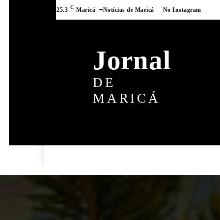
C
25.3
Maricá
Notícias de Maricá
No Instagram
Jornal
DE
MARICÁ