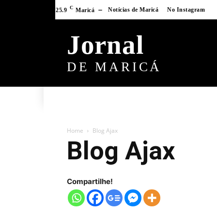
C
Notícias de Maricá
No Instagram
25.9
Maricá
Jornal
DE MARICÁ
Home
Blog Ajax
Blog Ajax
Compartilhe!