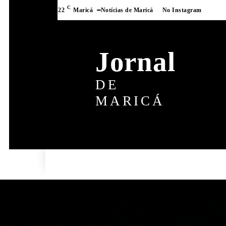
C
22
Maricá
Notícias de Maricá
No Instagram
Jornal
DE
MARICÁ