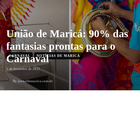
União de Maricá: 90% das
fantasias prontas para o
Carnaval
CARNAVAL
NOTÍCIAS DE MARICÁ
5 de fevereiro de 2025
By
jornaldemarica.com.br
2
min. leitura