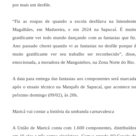
por mais um desfile.
“Fiz as roupas de quando a escola desfilava na Intendent
Magalhães, em Madureira, e em 2024 na Sapucaí. É muit
gratificante ver todo mundo dançando com as fantasias que fiz
Ano passado chorei quando vi as fantasias no desfile porque 
muito gratificante ver seu trabalho ser reconhecido”, disse
emocionada, a moradora de Manguinhos, na Zona Norte do Rio.
A data para entrega das fantasias aos componentes será marcad
após o ensaio técnico na Marquês de Sapucaí, que acontece n
próximo domingo (09/02), às 20h.
Maricá vai contar a história da umbanda carnavalesca
A União de Maricá conta com 1.600 componentes, distribuído
em 16 alas e três carros alegóricos. Com o enredo “O Cavalo d