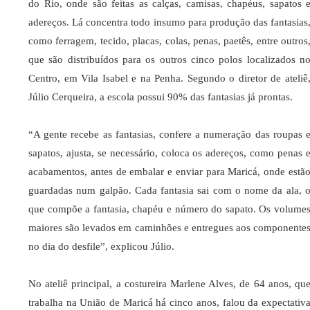
do Rio, onde são feitas as calças, camisas, chapéus, sapatos 
adereços. Lá concentra todo insumo para produção das fantasias
como ferragem, tecido, placas, colas, penas, paetês, entre outros
que são distribuídos para os outros cinco polos localizados n
Centro, em Vila Isabel e na Penha. Segundo o diretor de ateliê
Júlio Cerqueira, a escola possui 90% das fantasias já prontas.
“A gente recebe as fantasias, confere a numeração das roupas 
sapatos, ajusta, se necessário, coloca os adereços, como penas 
acabamentos, antes de embalar e enviar para Maricá, onde estã
guardadas num galpão. Cada fantasia sai com o nome da ala, 
que compõe a fantasia, chapéu e número do sapato. Os volume
maiores são levados em caminhões e entregues aos componente
no dia do desfile”, explicou Júlio.
No ateliê principal, a costureira Marlene Alves, de 64 anos, qu
trabalha na União de Maricá há cinco anos, falou da expectativ