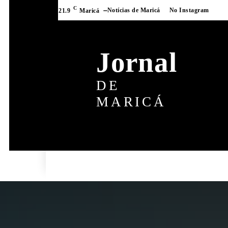
C
Notícias de Maricá
No Instagram
21.9
Maricá
Jornal
DE
MARICÁ