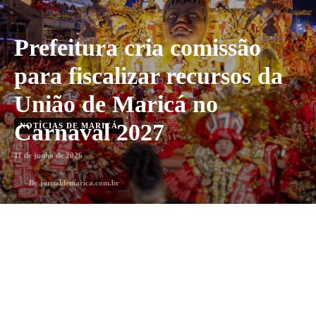
Prefeitura cria comissão
para fiscalizar recursos da
União de Maricá no
Carnaval 2027
NOTÍCIAS DE MARICÁ
11 de junho de 2026
By
jornaldemarica.com.br
1
min. leitura