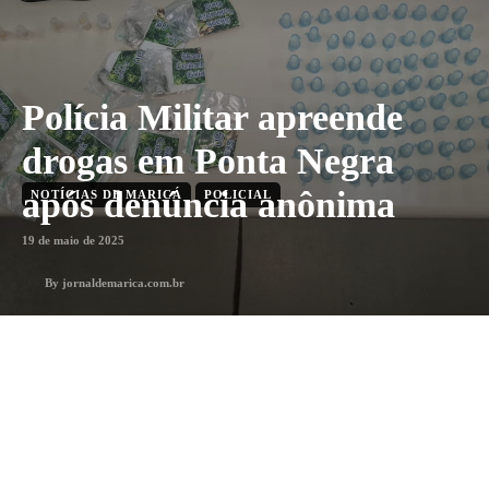
Polícia Militar apreende
drogas em Ponta Negra
após denúncia anônima
NOTÍCIAS DE MARICÁ
POLICIAL
19 de maio de 2025
By
jornaldemarica.com.br
Menos que 1 min
min. leitura