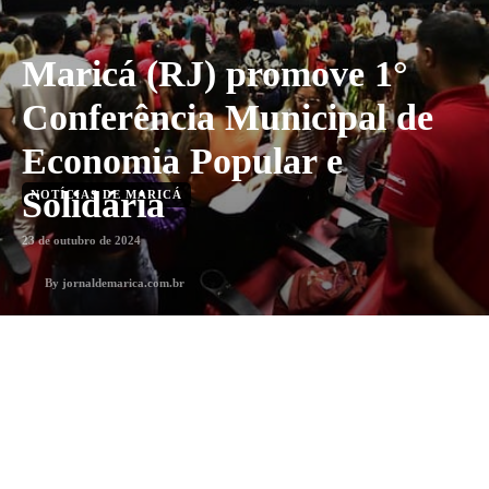
Maricá (RJ) promove 1°
Conferência Municipal de
Economia Popular e
Solidária
NOTÍCIAS DE MARICÁ
23 de outubro de 2024
By
jornaldemarica.com.br
2
min. leitura