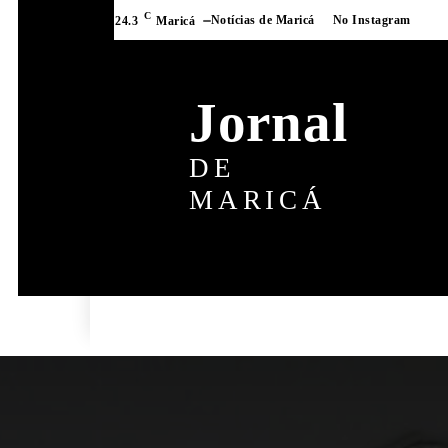
C
Notícias de Maricá
No Instagram
24.3
Maricá
Jornal
DE
MARICÁ