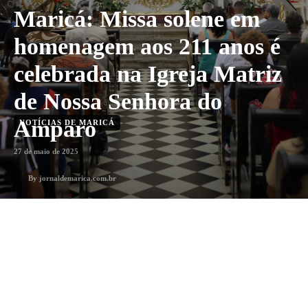
Maricá: Missa solene em
homenagem aos 211 anos é
celebrada na Igreja Matriz
de Nossa Senhora do
Amparo
NOTÍCIAS DE MARICÁ
27 de maio de 2025
By
jornaldemarica.com.br
1
min. leitura