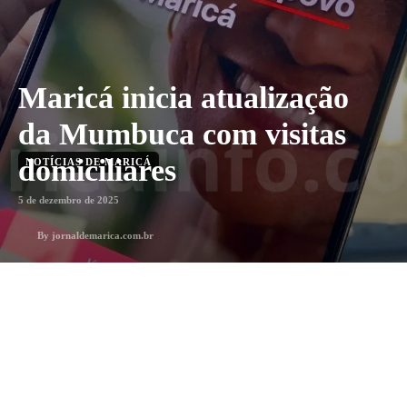
Maricá inicia atualização
da Mumbuca com visitas
domiciliares
NOTÍCIAS DE MARICÁ
5 de dezembro de 2025
By
jornaldemarica.com.br
1
min. leitura