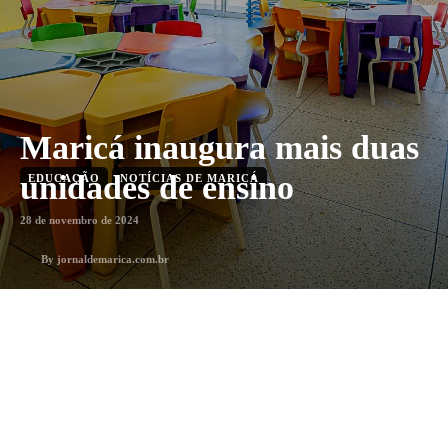
Maricá inaugura mais duas
unidades de ensino
EDUCAÇÃO
NOTÍCIAS DE MARICÁ
28 de novembro de 2024
By
jornaldemarica.com.br
2
min. leitura