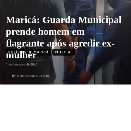
Maricá: Guarda Municipal
prende homem em
flagrante após agredir ex-
mulher
NOTÍCIAS DE MARICÁ
POLICIAL
5 de fevereiro de 2025
By
jornaldemarica.com.br
1
min. leitura