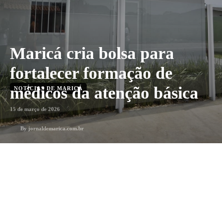
Maricá cria bolsa para
fortalecer formação de
médicos da atenção básica
NOTÍCIAS DE MARICÁ
15 de março de 2026
By
jornaldemarica.com.br
2
min. leitura