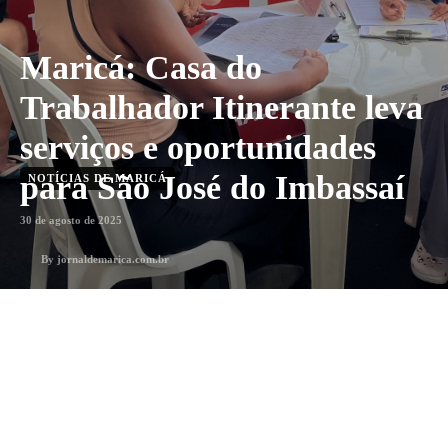
Maricá: Casa do
Trabalhador Itinerante leva
serviços e oportunidades
para São José do Imbassaí
NOTÍCIAS DE MARICÁ
30 de agosto de 2025
By
jornaldemarica.com.br
1
min. leitura