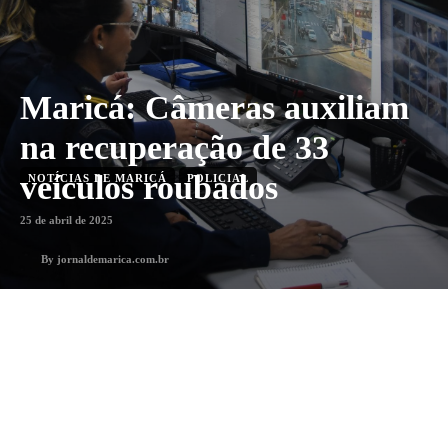
Maricá: Câmeras auxiliam
na recuperação de 33
veículos roubados
NOTÍCIAS DE MARICÁ
POLICIAL
25 de abril de 2025
By
jornaldemarica.com.br
Menos que 1 min
min. leitura