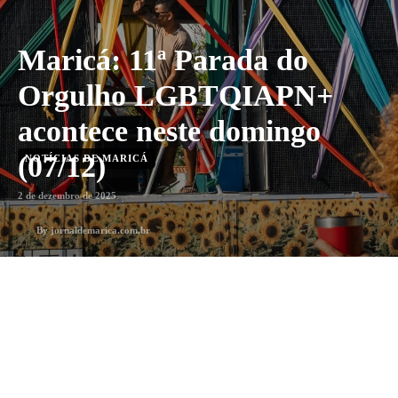
Maricá: 11ª Parada do
Orgulho LGBTQIAPN+
acontece neste domingo
(07/12)
NOTÍCIAS DE MARICÁ
2 de dezembro de 2025
By
jornaldemarica.com.br
Menos que 1 min
min. leitura