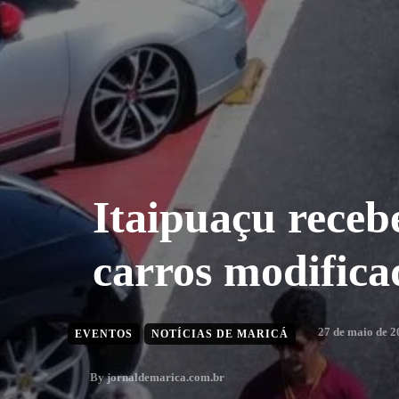
Itaipuaçu receb
carros modificad
27 de maio de 2
EVENTOS
NOTÍCIAS DE MARICÁ
By
jornaldemarica.com.br