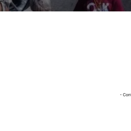
1
min. leitura
- Con