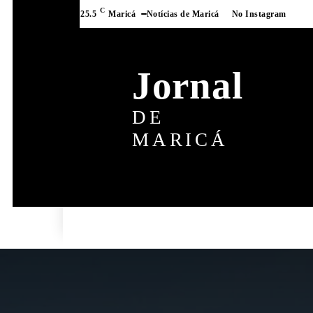
C
25.5
Maricá
Notícias de Maricá
No Instagram
Jornal
DE
MARICÁ