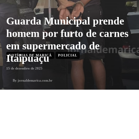
Guarda Municipal prende
homem por furto de carnes
em supermercado de
Itaipuaçu
NOTÍCIAS DE MARICÁ
POLICIAL
15 de dezembro de 2025
By
jornaldemarica.com.br
1
min. leitura