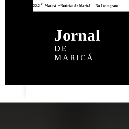
C
22.2
Maricá
Notícias de Maricá
No Instagram
Jornal
DE
MARICÁ